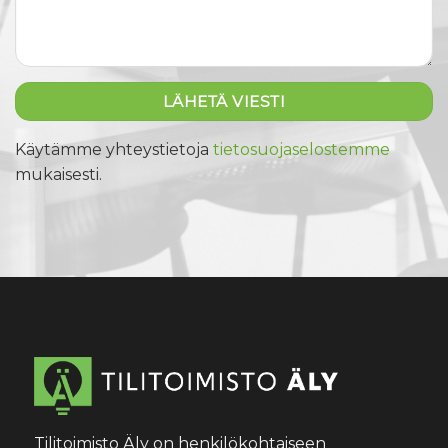
Käytämme yhteystietoja
tietosuojaselostemme
mukaisesti.
Tilitoimisto Äly on henkilökohtaiseen