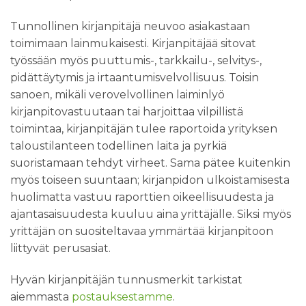
Tunnollinen kirjanpitäjä neuvoo asiakastaan
toimimaan lainmukaisesti. Kirjanpitäjää sitovat
työssään myös puuttumis-, tarkkailu-, selvitys-,
pidättäytymis ja irtaantumisvelvollisuus. Toisin
sanoen, mikäli verovelvollinen laiminlyö
kirjanpitovastuutaan tai harjoittaa vilpillistä
toimintaa, kirjanpitäjän tulee raportoida yrityksen
taloustilanteen todellinen laita ja pyrkiä
suoristamaan tehdyt virheet. Sama pätee kuitenkin
myös toiseen suuntaan; kirjanpidon ulkoistamisesta
huolimatta vastuu raporttien oikeellisuudesta ja
ajantasaisuudesta kuuluu aina yrittäjälle. Siksi myös
yrittäjän on suositeltavaa ymmärtää kirjanpitoon
liittyvät perusasiat.
Hyvän kirjanpitäjän tunnusmerkit tarkistat
aiemmasta
postauksestamme
.