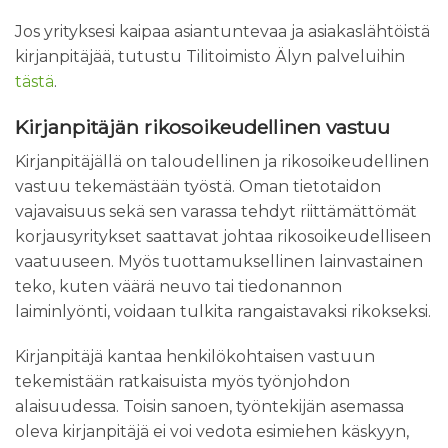
Jos yrityksesi kaipaa asiantuntevaa ja asiakaslähtöistä
kirjanpitäjää, tutustu Tilitoimisto Älyn palveluihin
tästä
.
Kirjanpitäjän rikosoikeudellinen vastuu
Kirjanpitäjällä on taloudellinen ja rikosoikeudellinen
vastuu tekemästään työstä. Oman tietotaidon
vajavaisuus sekä sen varassa tehdyt riittämättömät
korjausyritykset saattavat johtaa rikosoikeudelliseen
vaatuuseen. Myös tuottamuksellinen lainvastainen
teko, kuten väärä neuvo tai tiedonannon
laiminlyönti, voidaan tulkita rangaistavaksi rikokseksi.
Kirjanpitäjä kantaa henkilökohtaisen vastuun
tekemistään ratkaisuista myös työnjohdon
alaisuudessa. Toisin sanoen, työntekijän asemassa
oleva kirjanpitäjä ei voi vedota esimiehen käskyyn,