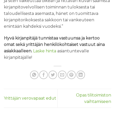
ja siten vaikeuttaa oikean ja riittävän kuvan saamista
kirjanpitovelvollisen toiminnan tuloksesta tai
taloudellisesta asemasta, hänet on tuomittava
kirjanpitorikoksesta sakkoon tai vankeuteen
enintään kahdeksi vuodeksi.”
Hyvä kirjanpitäjä tunnistaa vastuunsa ja kertoo
omat sekä yrittäjän henkilökohtaiset vastuut aina
asiakkaalleen.
Laske hinta
asiantuntevalle
kirjanpitäjälle!
Opas tilitoimiston
Yrittäjän verovapaat edut
vaihtamiseen