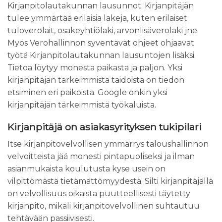
Kirjanpitolautakunnan lausunnot. Kirjanpitäjän
tulee ymmärtää erilaisia lakeja, kuten erilaiset
tuloverolait, osakeyhtiölaki, arvonlisäverolaki jne.
Myös Verohallinnon syventävät ohjeet ohjaavat
työtä Kirjanpitolautakunnan lausuntojen lisäksi.
Tietoa löytyy monesta paikasta ja paljon. Yksi
kirjanpitäjän tärkeimmistä taidoista on tiedon
etsiminen eri paikoista. Google onkin yksi
kirjanpitäjän tärkeimmistä työkaluista.
Kirjanpitäjä on asiakasyrityksen tukipilari
Itse kirjanpitovelvollisen ymmärrys taloushallinnon
velvoitteista jää monesti pintapuoliseksi ja ilman
asianmukaista koulutusta kyse usein on
vilpittömästä tietämättömyydestä. Silti kirjanpitäjällä
on velvollisuus oikaista puutteellisesti täytetty
kirjanpito, mikäli kirjanpitovelvollinen suhtautuu
tehtävään passiivisesti.