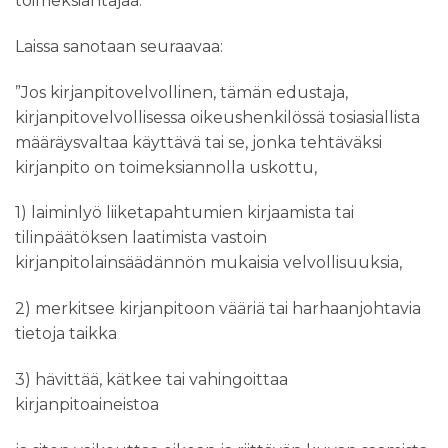
toimeksiantajaa.
Laissa sanotaan seuraavaa:
”Jos kirjanpitovelvollinen, tämän edustaja,
kirjanpitovelvollisessa oikeushenkilössä tosiasiallista
määräysvaltaa käyttävä tai se, jonka tehtäväksi
kirjanpito on toimeksiannolla uskottu,
1) laiminlyö liiketapahtumien kirjaamista tai
tilinpäätöksen laatimista vastoin
kirjanpitolainsäädännön mukaisia velvollisuuksia,
2) merkitsee kirjanpitoon vääriä tai harhaanjohtavia
tietoja taikka
3) hävittää, kätkee tai vahingoittaa
kirjanpitoaineistoa