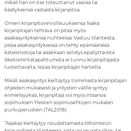
mikäli hän on itse toteuttanut väärää tai
käsityksensä vastaista kirjanpitoa.
Omien kirjanpitovelvollisuuksiensa lisäksi
kirjanpitäjän tehtävä on pitää myös
asiakasyrityksensä nuhteessa. Vastuu tilanteista,
joissa asiakasyrityksessä on tehty epämääräisiä
käteisnostoja tai asiakkaan selvitys epäilyttävistä
liiketoimintatapahtumista ei tunnu kirjanpitäjästä
luotettavalta, lepää kirjanpitäjän harteilla.
Mikäli asiakasyritys kieltäytyy toimimasta kirjanpitäjän
ohjeiden mukaisesti ja yritysten välille syntyy
erimielisyyksiä, kirjanpitäjä voi myös irtisanoa
sopimuksen Yleisten sopimusehtojen mukaisin
purkuperustein (TAL2018):
”Asiakas kieltäytyy noudattamasta tilitoimiston
kirjaus­ohjeita tilanteessa, josta voi seurata rikos- tai