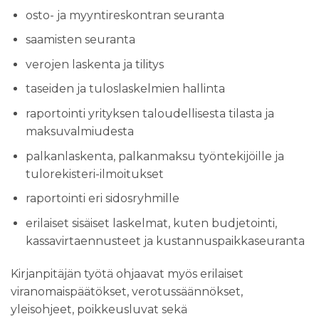
osto- ja myyntireskontran seuranta
saamisten seuranta
verojen laskenta ja tilitys
taseiden ja tuloslaskelmien hallinta
raportointi yrityksen taloudellisesta tilasta ja
maksuvalmiudesta
palkanlaskenta, palkanmaksu työntekijöille ja
tulorekisteri-ilmoitukset
raportointi eri sidosryhmille
erilaiset sisäiset laskelmat, kuten budjetointi,
kassavirtaennusteet ja kustannuspaikkaseuranta
Kirjanpitäjän työtä ohjaavat myös erilaiset
viranomaispäätökset, verotussäännökset,
yleisohjeet, poikkeusluvat sekä