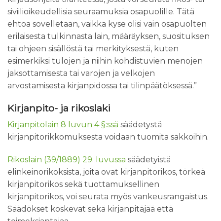
siviilioikeudellisia seuraamuksia osapuolille. Tätä
ehtoa sovelletaan, vaikka kyse olisi vain osapuolten
erilaisesta tulkinnasta lain, määräyksen, suosituksen
tai ohjeen sisällöstä tai merkityksestä, kuten
esimerkiksi tulojen ja niihin kohdistuvien menojen
jaksottamisesta tai varojen ja velkojen
arvostamisesta kirjanpidossa tai tilinpäätöksessä.”
Kirjanpito- ja rikoslaki
Kirjanpitolain 8 luvun 4 §:ssä
säädetystä
kirjanpitorikkomuksesta voidaan tuomita sakkoihin.
Rikoslain (39/1889) 29. luvussa
säädetyistä
elinkeinorikoksista, joita ovat kirjanpitorikos, törkeä
kirjanpitorikos sekä tuottamuksellinen
kirjanpitorikos, voi seurata myös vankeusrangaistus.
Säädökset koskevat sekä kirjanpitäjää että