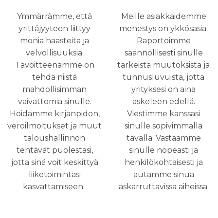
Ymmärrämme, että
Meille asiakkaidemme
yrittäjyyteen liittyy
menestys on ykkösasia.
monia haasteita ja
Raportoimme
velvollisuuksia.
säännöllisesti sinulle
Tavoitteenamme on
tärkeistä muutoksista ja
tehdä niistä
tunnusluvuista, jotta
mahdollisimman
yrityksesi on aina
vaivattomia sinulle.
askeleen edellä.
Hoidamme kirjanpidon,
Viestimme kanssasi
veroilmoitukset ja muut
sinulle sopivimmalla
taloushallinnon
tavalla. Vastaamme
tehtävät puolestasi,
sinulle nopeasti ja
jotta sinä voit keskittyä
henkilökohtaisesti ja
liiketoimintasi
autamme sinua
kasvattamiseen.
askarruttavissa aiheissa.