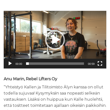
Videotoistin
00:00
00:59
Anu Marin, Rebel Lifters Oy
”Yhteistyö Kallen ja Tilitoimisto Älyn kanssa on ollut
todella sujuvaa! Kysymyksiin saa nopeasti selkeän
vastauksen. Lisäksi on huippua kun Kalle huolehtii,
että tositteet toimitetaan ajallaan oikeisiin paikkoihin.