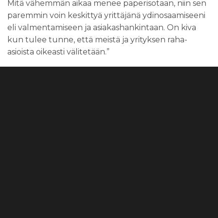
Mitä vähemmän aikaa menee paperisotaan, niin sen
paremmin voin keskittyä yrittäjänä ydinosaamiseeni
eli valmentamiseen ja asiakashankintaan. On kiva
kun tulee tunne, että meistä ja yrityksen raha-
asioista oikeasti välitetään.”
Videotoistin
00:00
00:55
Kiia Riuttula, Viral Media Oy