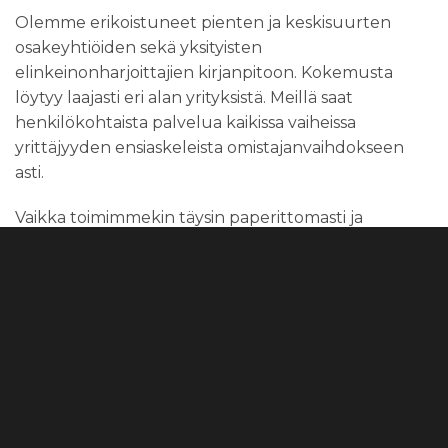
Olemme erikoistuneet pienten ja keskisuurten
osakeyhtiöiden sekä yksityisten
elinkeinonharjoittajien kirjanpitoon. Kokemusta
löytyy laajasti eri alan yrityksistä. Meillä saat
henkilökohtaista palvelua kaikissa vaiheissa
yrittäjyyden ensiaskeleista omistajanvaihdokseen
asti.
Vaikka toimimmekin täysin paperittomasti ja
sähköisesti, yrityksesi taloushallinnon läpikäynti
onnistuu myös kasvotusten toimistollamme
Turussa tai yrityksesi toimitiloissa. Käyn myös
viikoittain pk-seudulla, joten tapaaminen onnistuu
myös kasvokkain, jos olet siellä päin. Digitaalisuus,
paperittomuus ja modernit työskentelytavat
mahdollistavat asiakassuhteen Varsinais-Suomen
lisäksi mistä päin Suomea tahansa.