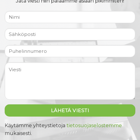
Jätä viesti niin palaamme asiaan pikimmiten!
Käytämme yhteystietoja
tietosuojaselostemme
mukaisesti.