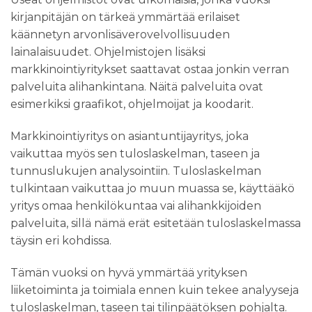
kirjanpitäjän on tärkeä ymmärtää erilaiset
käännetyn arvonlisäverovelvollisuuden
lainalaisuudet. Ohjelmistojen lisäksi
markkinointiyritykset saattavat ostaa jonkin verran
palveluita alihankintana. Näitä palveluita ovat
esimerkiksi graafikot, ohjelmoijat ja koodarit.
Markkinointiyritys on asiantuntijayritys, joka
vaikuttaa myös sen tuloslaskelman, taseen ja
tunnuslukujen analysointiin. Tuloslaskelman
tulkintaan vaikuttaa jo muun muassa se, käyttääkö
yritys omaa henkilökuntaa vai alihankkijoiden
palveluita, sillä nämä erät esitetään tuloslaskelmassa
täysin eri kohdissa.
Tämän vuoksi on hyvä ymmärtää yrityksen
liiketoiminta ja toimiala ennen kuin tekee analyyseja
tuloslaskelman, taseen tai tilinpäätöksen pohjalta.