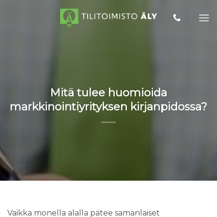
Skip
to
content
Mitä tulee huomioida
markkinointiyrityksen kirjanpidossa?
Vaikka monella alalla pätee samanlaiset