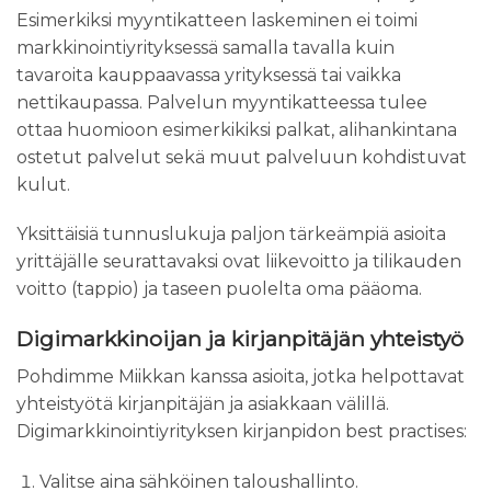
Esimerkiksi myyntikatteen laskeminen ei toimi
markkinointiyrityksessä samalla tavalla kuin
tavaroita kauppaavassa yrityksessä tai vaikka
nettikaupassa. Palvelun myyntikatteessa tulee
ottaa huomioon esimerkikiksi palkat, alihankintana
ostetut palvelut sekä muut palveluun kohdistuvat
kulut.
Yksittäisiä tunnuslukuja paljon tärkeämpiä asioita
yrittäjälle seurattavaksi ovat liikevoitto ja tilikauden
voitto (tappio) ja taseen puolelta oma pääoma.
Digimarkkinoijan ja kirjanpitäjän yhteistyö
Pohdimme Miikkan kanssa asioita, jotka helpottavat
yhteistyötä kirjanpitäjän ja asiakkaan välillä.
Digimarkkinointiyrityksen kirjanpidon best practises:
Valitse aina sähköinen taloushallinto.