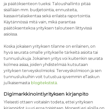
ja päätöksenteon tueksi. Taloushallinto pitää
sisällään mm. budjetointia, ennusteita,
kassavirtalaskentaa sekä erilaista raportointia.
Käytännössä mitä vain, mikä parantaa
päätöksentekoa yrityksen talouteen liittyvissä
asioissa.
Koska jokaisen yrityksen tilanne on erilainen, on
hyvä seurata omalle yritykselle tärkeitä asioita tai
tunnuslukuja. Jokainen yritys voi kuitenkin seurata
kolmea asiaa, joiden yhdistelmää kutsutaan
yrityksen terveyskolmioksi. Terveyskolmioon ja sen
tunnuslukuihin voit tutustua syvemmin eTaskun
julkaisemasta
blogitekstistä
.
Digimarkkinointiyrityksen kirjanpito
Yleisesti ottaen voitaisiin todeta, ettei yrityksen
kirjanpidot juuri eroa toisistaan. Monesti eri aloilla on