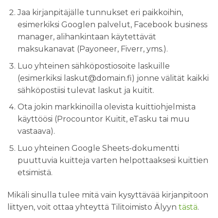
Jaa kirjanpitäjälle tunnukset eri paikkoihin,
esimerkiksi Googlen palvelut, Facebook business
manager, alihankintaan käytettävät
maksukanavat (Payoneer, Fiverr, yms.).
Luo yhteinen sähköpostiosoite laskuille
(esimerkiksi laskut@domain.fi) jonne välität kaikki
sähköpostiisi tulevat laskut ja kuitit.
Ota jokin markkinoilla olevista kuittiohjelmista
käyttöösi (Procountor Kuitit, eTasku tai muu
vastaava).
Luo yhteinen Google Sheets-dokumentti
puuttuvia kuitteja varten helpottaaksesi kuittien
etsimistä.
Mikäli sinulla tulee mitä vain kysyttävää kirjanpitoon
liittyen, voit ottaa yhteyttä Tilitoimisto Älyyn
tästä
.