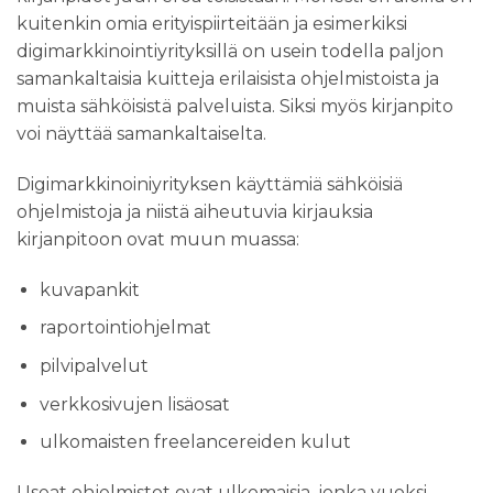
kuitenkin omia erityispiirteitään ja esimerkiksi
digimarkkinointiyrityksillä on usein todella paljon
samankaltaisia kuitteja erilaisista ohjelmistoista ja
muista sähköisistä palveluista. Siksi myös kirjanpito
voi näyttää samankaltaiselta.
Digimarkkinoiniyrityksen käyttämiä sähköisiä
ohjelmistoja ja niistä aiheutuvia kirjauksia
kirjanpitoon ovat muun muassa:
kuvapankit
raportointiohjelmat
pilvipalvelut
verkkosivujen lisäosat
ulkomaisten freelancereiden kulut
Useat ohjelmistot ovat ulkomaisia, jonka vuoksi