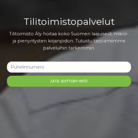
Tilitoimistopalvelut
Tilitoimisto Äly hoitaa koko Suomen laajuisesti mikro-
ja pienyritysten kirjanpidon. Tutustu tarjoamiimme
palveluihin tarkemmin.